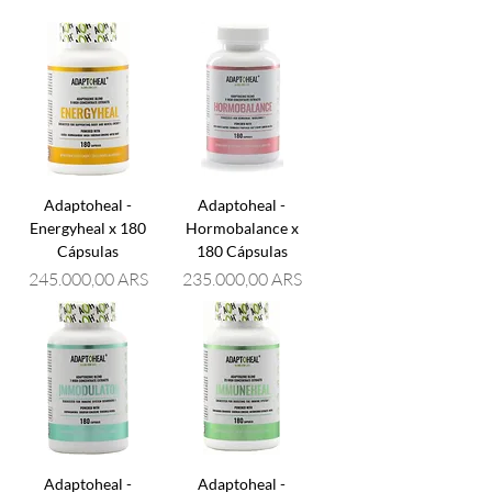
Adaptoheal -
Adaptoheal -
Energyheal x 180
Hormobalance x
Cápsulas
180 Cápsulas
Precio
Precio
245.000,00 ARS
235.000,00 ARS
Adaptoheal -
Adaptoheal -