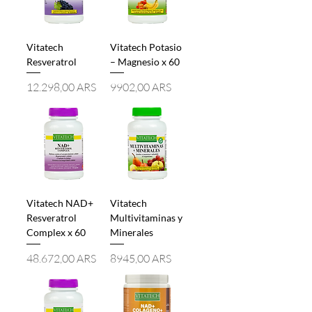
Vitatech
Vitatech Potasio
Resveratrol
– Magnesio x 60
Precio
Precio
12.298,00 ARS
9902,00 ARS
Vitatech NAD+
Vitatech
Resveratrol
Multivitaminas y
Complex x 60
Minerales
Precio
Precio
48.672,00 ARS
8945,00 ARS