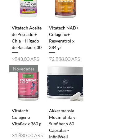
Vitatech Aceite
Vitatech NAD+
de Pescado +
Colágeno+
Chia + Hígado
Resveratrol x
de Bacalao x 30
384 gr
Precio
Precio
9843,00 ARS
72.888,00 ARS
Novedades
Vitatech
Akkermansia
Colágeno
Muciniphila y
Vitaflex x 360 g
Sunfiber x 60
Cápsulas -
Precio
31.830,00 ARS
InfiniWell